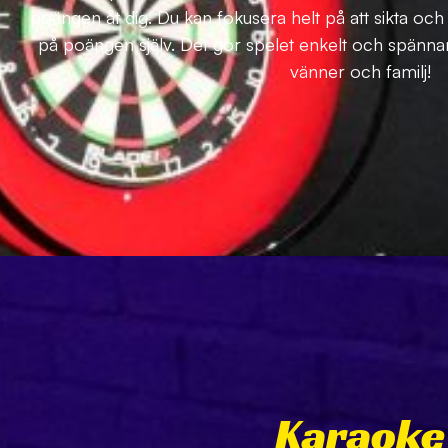
poängen åt dig. Du kan fokusera helt på att sikta och 
på poängen själv. Det gör spelet enkelt och spänna
vänner och familj!
Karaoke