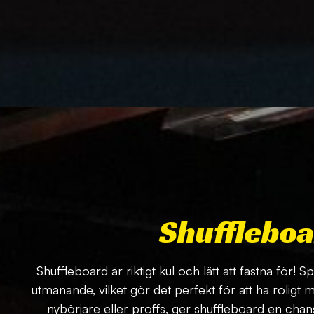
Shufflebo
Shuffleboard är riktigt kul och lätt att fastna för!
utmanande, vilket gör det perfekt för att ha roligt
nybörjare eller proffs, ger shuffleboard en chans