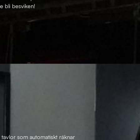
 bli besviken!
tavlor som automatiskt räknar