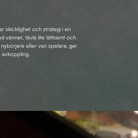
r skicklighet och strategi i en
 vänner, tävla lite lättsamt och
 nybörjare eller van spelare, ger
h avkoppling.