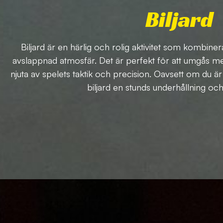
Biljard
Biljard är en härlig och rolig aktivitet som kombinera
avslappnad atmosfär. Det är perfekt för att umgås med
njuta av spelets taktik och precision. Oavsett om du är
biljard en stunds underhållning oc