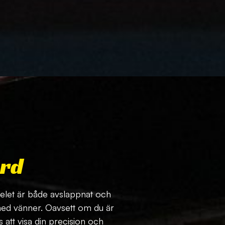
ard
 Spelet är både avslappnat och
 med vänner. Oavsett om du är
 att visa din precision och