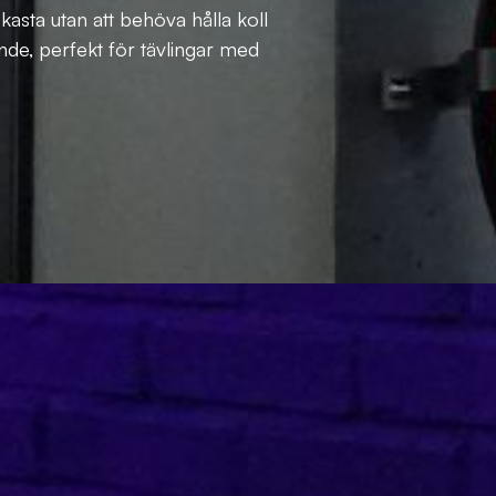
kasta utan att behöva hålla koll
nde, perfekt för tävlingar med