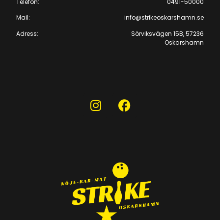
Telefon:
0491-50000
Mail:
info@strikeoskarshamn.se
Adress:
Sörviksvägen 15B, 57236
Oskarshamn